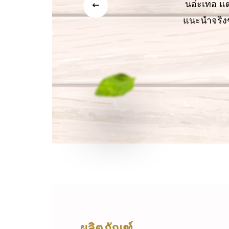
แม่ไม่
นอ่ะเทอ แ
าย นิ่ม
แนะนำจริงๆ 
กได้
ผลิตภัณฑ์