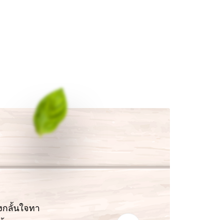
งกลั้นใจทา
“นิ่มเ