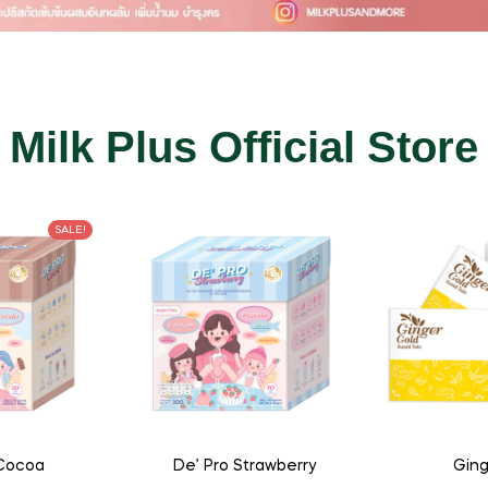
Milk Plus Official Store
SALE!
 Cocoa
De’ Pro Strawberry
Ging