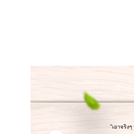
 พอหลัง
“เอาจริงๆ