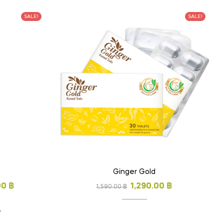
SALE!
SALE!
Ginger Gold
00
฿
1,290.00
฿
1,590.00
฿