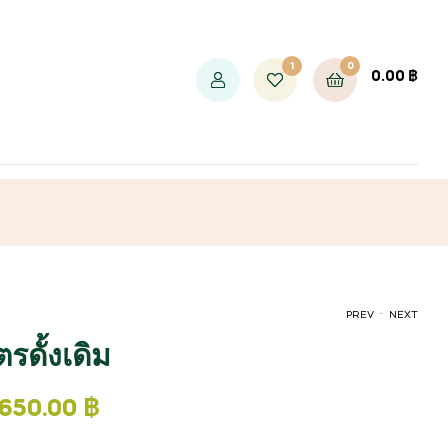
1
0
0.00
฿
.
PREV
NEXT
ตรดั้งเดิม
1,290.00
600.00
฿
฿
1,650.00
1,590.00
฿
฿
,650.00
฿