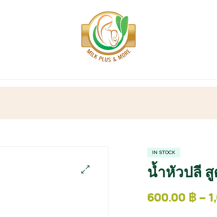
IN STOCK
น้ำหัวปลี สู
600.00
฿
–
1