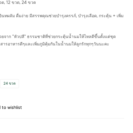
ด, 12 ขวด, 24 ขวด
ผลัม ดื่มง่าย มีสรรพคุณช่วยบำรุงครรภ์, บำรุงเลือด, กระตุ้น + เพิ่ม
ยจาก “หัวปลี” ธรรมชาติที่ช่วยกระตุ้นน้ำนมให้ไหลดีขึ้นตั้งแต่ชุด
สารอาหารดีๆและเพิ่มภูมิคุ้มกันในน้ำนมให้ลูกรักทุกๆวันนะคะ
24 ขวด
 to wishlist