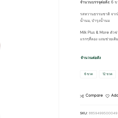
จำนวนบรรจุต่อลัง:
6 ขว
รสหวานธรรมชาติ จากอินท
น้ำนม, บำรุงน้ำนม
Milk Plus & More ตัวช่ว
แรกๆที่ลอง แถมช่วยเติม
จำนวนต่อลัง
6 ขวด
12 ขวด
Compare
Add
SKU:
8859499500049