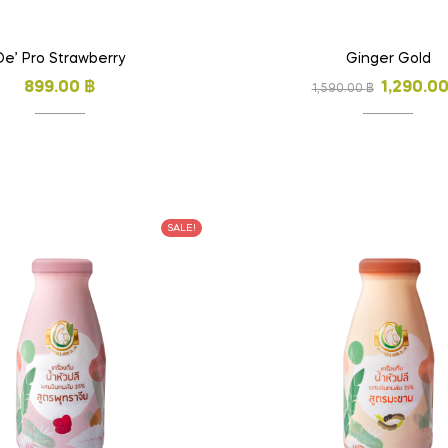
De’ Pro Strawberry
Ginger Gold
899.00
฿
1,290.0
1,590.00
฿
SALE!