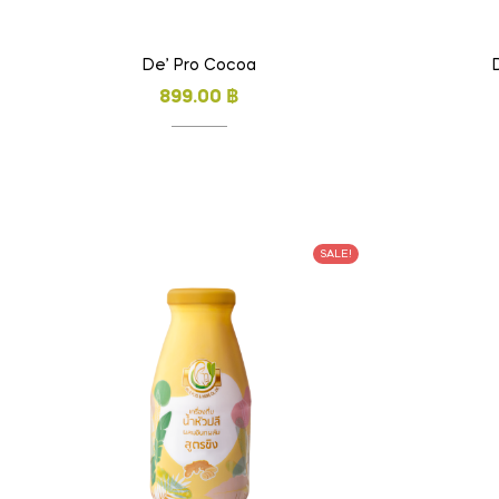
De’ Pro Cocoa
899.00
฿
SALE!