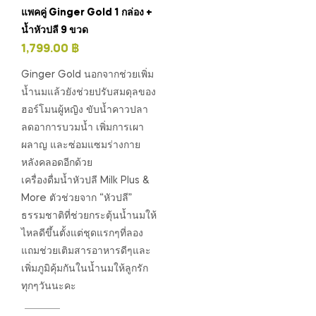
แพคคู่ Ginger Gold 1 กล่อง +
น้ำหัวปลี 9 ขวด
1,799.00
฿
Ginger Gold นอกจากช่วยเพิ่ม
น้ำนมแล้วยังช่วยปรับสมดุลของ
ฮอร์โมนผู้หญิง ขับน้ำคาวปลา
ลดอาการบวมน้ำ เพิ่มการเผา
ผลาญ และซ่อมแซม​ร่างกาย
หลังคลอดอีกด้วย
เครื่องดื่มน้ำหัวปลี Milk Plus &
More ตัวช่วยจาก “หัวปลี”
ธรรมชาติที่ช่วยกระตุ้นน้ำนมให้
ไหลดีขึ้นตั้งแต่ชุดแรกๆที่ลอง
แถมช่วยเติมสารอาหารดีๆและ
เพิ่มภูมิคุ้มกันในน้ำนมให้ลูกรัก
ทุกๆวันนะคะ