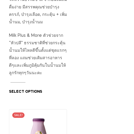
ดื่มง่าย มีสรรพคุณช่วยบำรุง
ครรภ์, บำรุงเลือด, กระตุ้น + เพิ่ม
น้ำนม, บำรุงน้ำนม
Milk Plus & More ตัวช่วยจาก
“หัวปลี” ธรรมชาติที่ช่วยกระตุ้น
น้ำนมให้ไหลดีขึ้นตั้งแต่ชุดแรกๆ
ที่ลอง แถมช่วยเติมสารอาหาร
ดีๆและเพิ่มภูมิคุ้มกันในน้ำนมให้
ลูกรักทุกๆวันนะคะ
SELECT OPTIONS
SALE!