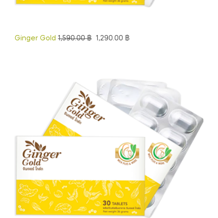
Ginger Gold
1,590.00
฿
1,290.00
฿