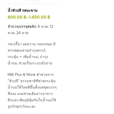
น้ำหัวปลี รสมะขาม
600.00
฿
–
1,650.00
฿
จำนวนบรรจุต่อลัง:
6 ขวด, 12
ขวด, 24 ขวด
รสเปรี้ยว อมหวาน กลมกล่อม มี
สรรพคุณช่วยบำรุงครรภ์,
กระตุ้น + เพิ่มน้ำนม, บำรุง
น้ำนม, ช่วยเรื่องระบบขับถ่าย
Milk Plus & More ตัวช่วยจาก
“หัวปลี” ธรรมชาติที่ช่วยกระตุ้น
น้ำนมให้ไหลดีขึ้นตั้งแต่ชุดแรกๆ
ที่ลอง แถมช่วยเติมสารอาหาร
ดีๆและเพิ่มภูมิคุ้มกันในน้ำนมให้
ลูกรักทุกๆวันนะคะ