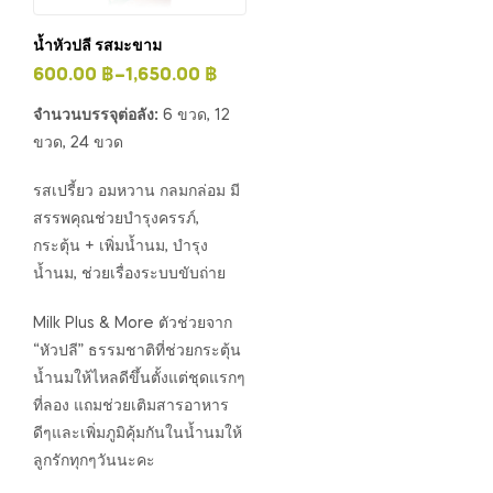
น้ำหัวปลี รสมะขาม
600.00
฿
–
1,650.00
฿
จำนวนบรรจุต่อลัง:
6 ขวด, 12
ขวด, 24 ขวด
รสเปรี้ยว อมหวาน กลมกล่อม มี
สรรพคุณช่วยบำรุงครรภ์,
กระตุ้น + เพิ่มน้ำนม, บำรุง
น้ำนม, ช่วยเรื่องระบบขับถ่าย
Milk Plus & More ตัวช่วยจาก
“หัวปลี” ธรรมชาติที่ช่วยกระตุ้น
น้ำนมให้ไหลดีขึ้นตั้งแต่ชุดแรกๆ
ที่ลอง แถมช่วยเติมสารอาหาร
ดีๆและเพิ่มภูมิคุ้มกันในน้ำนมให้
ลูกรักทุกๆวันนะคะ