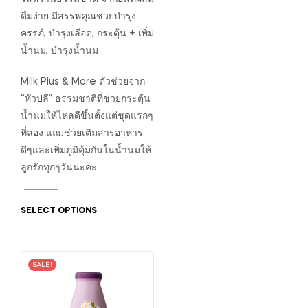
ดื่มง่าย มีสรรพคุณช่วยบำรุง
ครรภ์, บำรุงเลือด, กระตุ้น + เพิ่ม
น้ำนม, บำรุงน้ำนม
Milk Plus & More ตัวช่วยจาก
“หัวปลี” ธรรมชาติที่ช่วยกระตุ้น
น้ำนมให้ไหลดีขึ้นตั้งแต่ชุดแรกๆ
ที่ลอง แถมช่วยเติมสารอาหาร
ดีๆและเพิ่มภูมิคุ้มกันในน้ำนมให้
ลูกรักทุกๆวันนะคะ
SELECT OPTIONS
SALE!