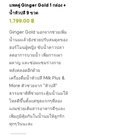
แพคคู่ Ginger Gold 1 กล่อง +
น้ำหัวปลี 9 ขวด
1,799.00
฿
Ginger Gold นอกจากช่วยเพิ่ม
น้ำนมแล้วยังช่วยปรับสมดุลของ
ฮอร์โมนผู้หญิง ขับน้ำคาวปลา
ลดอาการบวมน้ำ เพิ่มการเผา
ผลาญ และซ่อมแซม​ร่างกาย
หลังคลอดอีกด้วย
เครื่องดื่มน้ำหัวปลี Milk Plus &
More ตัวช่วยจาก “หัวปลี”
ธรรมชาติที่ช่วยกระตุ้นน้ำนมให้
ไหลดีขึ้นตั้งแต่ชุดแรกๆที่ลอง
แถมช่วยเติมสารอาหารดีๆและ
เพิ่มภูมิคุ้มกันในน้ำนมให้ลูกรัก
ทุกๆวันนะคะ