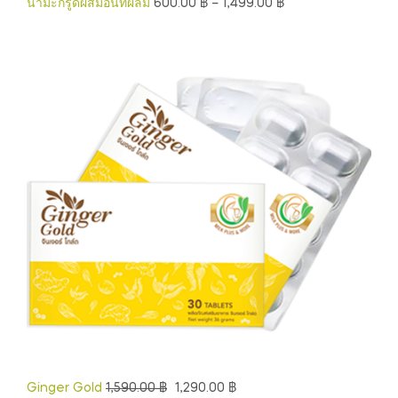
น้ำมะกรูดผสมอินทผลัม
600.00
฿
–
1,499.00
฿
Ginger Gold
1,590.00
฿
1,290.00
฿